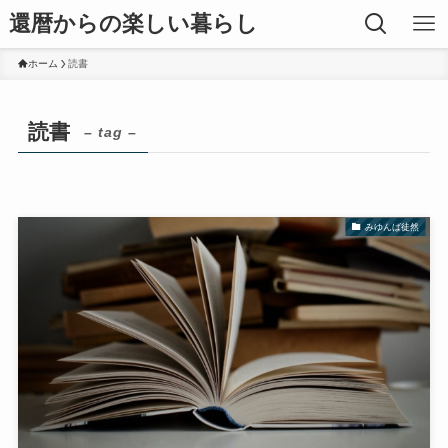
還暦からの楽しい暮らし
ホーム
読書
読書
– tag –
みゆんば徒然