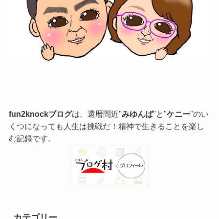
fun2knockブログ
は、還暦間近"
みゆんば
"と"
ケニー
"のい
くつになっても人生は挑戦だ！精神で生きることを楽し
む記録です。
カテゴリー