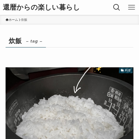
還暦からの楽しい暮らし
ホーム
炊飯
炊飯
– tag –
料理