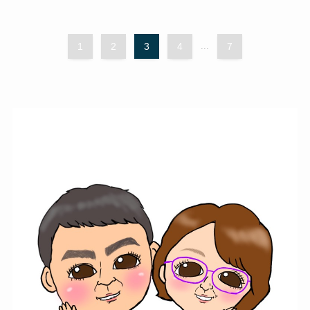
1
2
3
4
...
7